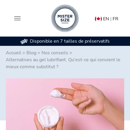
EN
|
FR
Disponible en 7 tailles de préservatifs
Aller au contenu principal
Accueil
>
Blog
>
Nos conseils
>
Alternatives au gel lubrifiant. Qu'est-ce qui convient le
mieux comme substitut ?