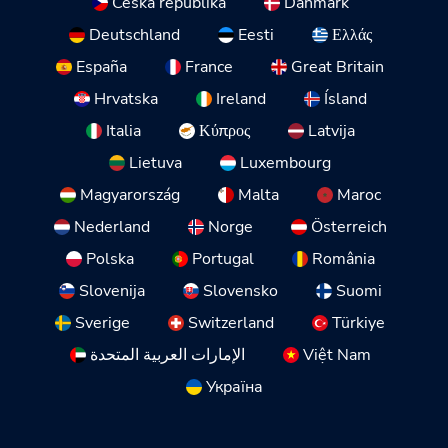
Česká republika
Danmark
Deutschland
Eesti
Ελλάς
España
France
Great Britain
Hrvatska
Ireland
Ísland
Italia
Κύπρος
Latvija
Lietuva
Luxembourg
Magyarország
Malta
Maroc
Nederland
Norge
Österreich
Polska
Portugal
România
Slovenija
Slovensko
Suomi
Sverige
Switzerland
Türkiye
الإمارات العربية المتحدة
Việt Nam
Україна