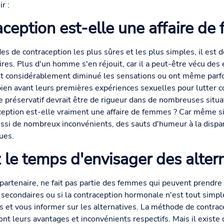
r :
aception est-elle une affaire de
des de contraception les plus sûres et les plus simples, il es
ires. Plus d'un homme s'en réjouit, car il a peut-être vécu des
ont considérablement diminué les sensations ou ont même parfois
 bien avant leurs premières expériences sexuelles pour lutter c
 le préservatif devrait être de rigueur dans de nombreuses situ
aception est-elle vraiment une affaire de femmes ? Car même si
ssi de nombreux inconvénients, des sauts d'humeur à la dispari
ues.
 le temps d'envisager des altern
a partenaire, ne fait pas partie des femmes qui peuvent prendr
secondaires ou si la contraception hormonale n'est tout simp
 et vous informer sur les alternatives. La méthode de contrace
t leurs avantages et inconvénients respectifs. Mais il existe 