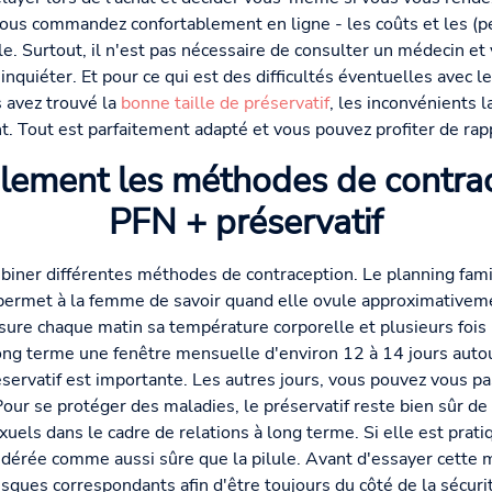
ous commandez confortablement en ligne - les coûts et les (pet
. Surtout, il n'est pas nécessaire de consulter un médecin et 
inquiéter. Et pour ce qui est des difficultés éventuelles avec l
s avez trouvé la
bonne taille de préservatif
, les inconvénients 
 Tout est parfaitement adapté et vous pouvez profiter de rapp
lement les méthodes de contrace
PFN + préservatif
biner différentes méthodes de contraception. Le planning famil
permet à la femme de savoir quand elle ovule approximativeme
sure chaque matin sa température corporelle et plusieurs fois p
à long terme une fenêtre mensuelle d'environ 12 à 14 jours autou
réservatif est importante. Les autres jours, vous pouvez vous 
our se protéger des maladies, le préservatif reste bien sûr de
xuels dans le cadre de relations à long terme. Si elle est pra
idérée comme aussi sûre que la pilule. Avant d'essayer cette 
risques correspondants afin d'être toujours du côté de la sécuri