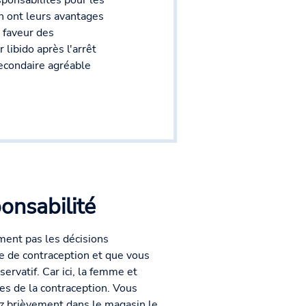
ponsabilités pour les
n ont leurs avantages
 faveur des
libido après l'arrêt
econdaire agréable
onsabilité
ment pas les décisions
e de contraception et que vous
ervatif. Car ici, la femme et
s de la contraception. Vous
z brièvement dans le magasin le