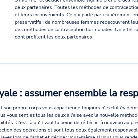
S'informer et décider ensemble signifie prendre des res
deux partenaires. Toutes les méthodes de contraceptio
et leurs inconvénients. Ce qui parle particulièrement en
préservatifs : de nombreuses femmes redécouvrent leur 
des méthodes de contraception hormonales. Un effet s
dont profitent les deux partenaires !
oyale : assumer ensemble la resp
ant son propre corps vous appartienne toujours n'exclut évidem
 vous sentiez tous les deux à l'aise avec la nouvelle méthod
tés. C'est là qu'il vaut la peine de réfléchir à nouveau au prés
ection des opérations et sont tous deux également responsable
layer lors de l'achat et décider vous-même si vous vous rende