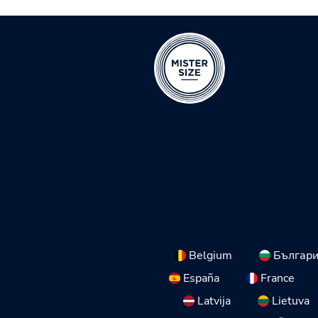
Belgium
Българ
España
France
Latvija
Lietuva