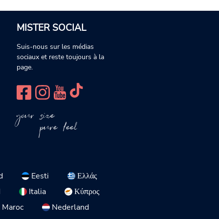
MISTER SOCIAL
Suis-nous sur les médias
sociaux et reste toujours à la
page.
your size
pure feel
d
Eesti
Ελλάς
d
Italia
Κύπρος
Maroc
Nederland