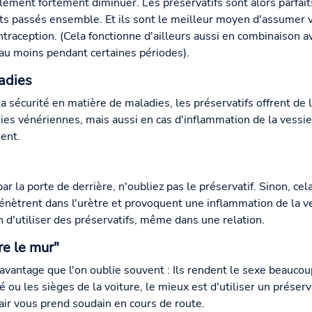
alement fortement diminuer. Les préservatifs sont alors parfai
s passés ensemble. Et ils sont le meilleur moyen d'assumer v
ntraception. (Cela fonctionne d'ailleurs aussi en combinaison 
, au moins pendant certaines périodes).
adies
la sécurité en matière de maladies, les préservatifs offrent de 
s vénériennes, mais aussi en cas d'inflammation de la vessie o
ent.
 par la porte de derrière, n'oubliez pas le préservatif. Sinon, c
nètrent dans l'urètre et provoquent une inflammation de la vess
 d'utiliser des préservatifs, même dans une relation.
re le mur"
avantage que l'on oublie souvent : Ils rendent le sexe beaucou
u les sièges de la voiture, le mieux est d'utiliser un préservat
 air vous prend soudain en cours de route.