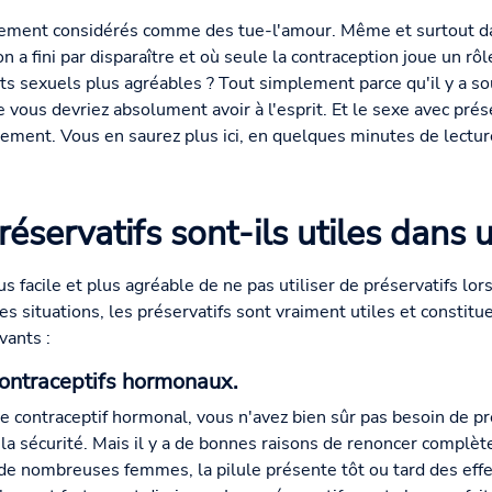
lement considérés comme des tue-l'amour. Même et surtout da
n a fini par disparaître et où seule la contraception joue un rô
ts sexuels plus agréables ? Tout simplement parce qu'il y a s
ue vous devriez absolument avoir à l'esprit. Et le sexe avec prés
ectement. Vous en saurez plus ici, en quelques minutes de lectu
éservatifs sont-ils utiles dans u
s facile et plus agréable de ne pas utiliser de préservatifs lors
s situations, les préservatifs sont vraiment utiles et constitue
vants :
 contraceptifs hormonaux.
tre contraceptif hormonal, vous n'avez bien sûr pas besoin de p
de la sécurité. Mais il y a de bonnes raisons de renoncer comp
z de nombreuses femmes, la pilule présente tôt ou tard des eff