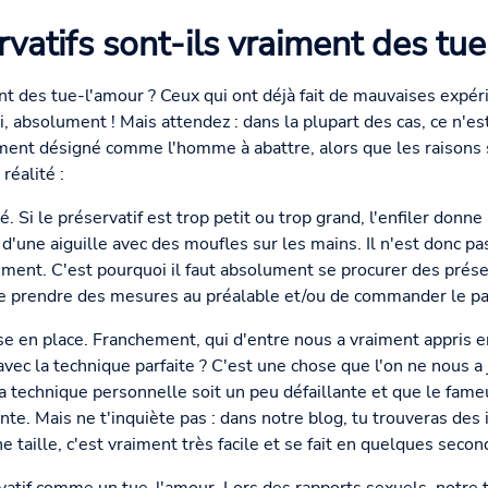
rvatifs sont-ils vraiment des tue
nt des tue-l'amour ? Ceux qui ont déjà fait de mauvaises expér
ui, absolument ! Mais attendez : dans la plupart des cas, ce n'est
lement désigné comme l'homme à abattre, alors que les raisons so
réalité :
é. Si le préservatif est trop petit ou trop grand, l'enfiler don
s d'une aiguille avec des moufles sur les mains. Il n'est donc p
ement. C'est pourquoi il faut absolument se procurer des préser
 de prendre des mesures au préalable et/ou de commander le pa
e en place. Franchement, qui d'entre nous a vraiment appris e
vec la technique parfaite ? C'est une chose que l'on ne nous a
 la technique personnelle soit un peu défaillante et que le fam
te. Mais ne t'inquiète pas : dans notre blog, tu trouveras des 
 taille, c'est vraiment très facile et se fait en quelques secon