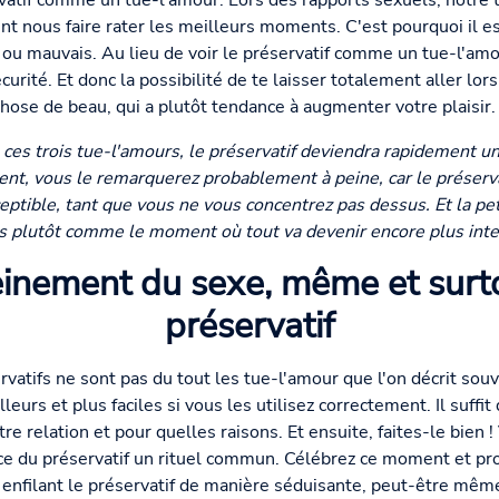
rvatif comme un tue-l'amour. Lors des rapports sexuels, notre 
t nous faire rater les meilleurs moments. C'est pourquoi il es
ou mauvais. Au lieu de voir le préservatif comme un tue-l'amo
rité. Et donc la possibilité de te laisser totalement aller lors
hose de beau, qui a plutôt tendance à augmenter votre plaisir.
 ces trois tue-l'amours, le préservatif deviendra rapidement 
nt, vous le remarquerez probablement à peine, car le préserva
eptible, tant que vous ne vous concentrez pas dessus. Et la pet
ais plutôt comme le moment où tout va devenir encore plus inte
leinement du sexe, même et surt
préservatif
atifs ne sont pas du tout les tue-l'amour que l'on décrit souve
eurs et plus faciles si vous les utilisez correctement. Il suffit
tre relation et pour quelles raisons. Et ensuite, faites-le bien
ace du préservatif un rituel commun. Célébrez ce moment et pro
nfilant le préservatif de manière séduisante, peut-être même 