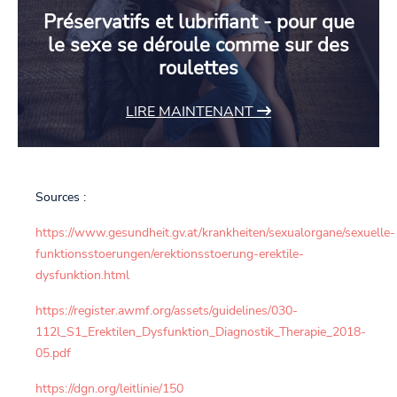
Préservatifs et lubrifiant - pour que
le sexe se déroule comme sur des
roulettes
LIRE MAINTENANT
Sources :
https://www.gesundheit.gv.at/krankheiten/sexualorgane/sexuelle-
funktionsstoerungen/erektionsstoerung-erektile-
dysfunktion.html
https://register.awmf.org/assets/guidelines/030-
112l_S1_Erektilen_Dysfunktion_Diagnostik_Therapie_2018-
05.pdf
https://dgn.org/leitlinie/150