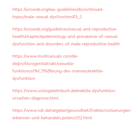
https://uroweb.org/eau-guidelines/discontinued-
topics/male-sexual-dysfunction#3_2
https://uroweb.org/guidelines/sexual-and-reproductive-
health/chapter/epidemiology-and-prevalence-of-sexual-
dysfunction-and-disorders-of-male-reproductive-health
https://www.msdmanuals.com/de-
de/profi/urogenitaltrakt/sexuelle-
funktionsst%C3%B6rung-des-mannes/erektile-
dysfunktion
https://www.urologielehrbuch.de/erektile-dysfunktion-
ursachen-diagnose.html
https://www.ndr.de/ratgeber/gesundheit/Erektionsstoerungen-
erkennen-und-behandeln,potenz102.html