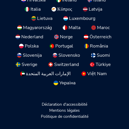
Italia
Κύπρος
Latvija
Lietuva
Luxembourg
Magyarország
Malta
Maroc
Nederland
Norge
Österreich
Polska
Portugal
România
Slovenija
Slovensko
Suomi
Sverige
Switzerland
Türkiye
الإمارات العربية المتحدة
Việt Nam
Україна
Déclaration d'accessibilité
Mentions légales
Politique de confidentialité