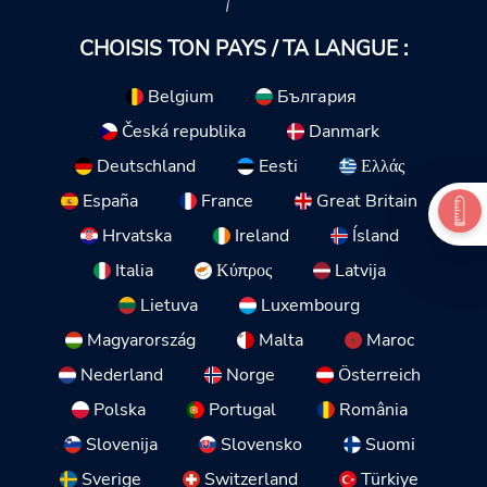
CHOISIS TON PAYS / TA LANGUE :
Belgium
България
Česká republika
Danmark
Deutschland
Eesti
Ελλάς
España
France
Great Britain
Hrvatska
Ireland
Ísland
Italia
Κύπρος
Latvija
Lietuva
Luxembourg
Magyarország
Malta
Maroc
Nederland
Norge
Österreich
Polska
Portugal
România
Slovenija
Slovensko
Suomi
Sverige
Switzerland
Türkiye