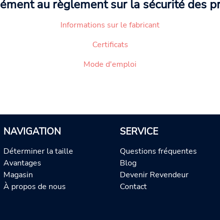
ément au règlement sur la sécurité des p
Informations sur le fabricant
Certificats
Mode d'emploi
NAVIGATION
SERVICE
Déterminer la taille
Questions fréquentes
Avantages
Blog
Magasin
Devenir Revendeur
À propos de nous
Contact