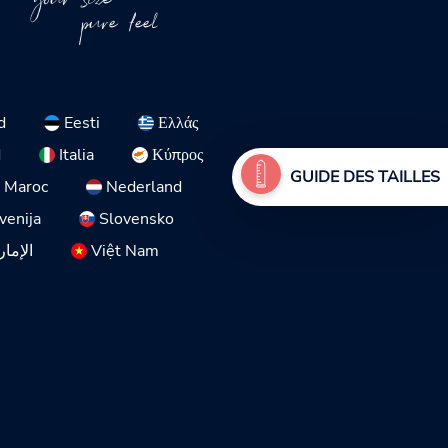
your size
pure feel
d
Eesti
Ελλάς
d
Italia
Κύπρος
GUIDE DES TAILLES
Maroc
Nederland
venija
Slovensko
الإمار
Việt Nam