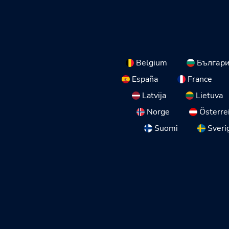
Belgium
Българ
España
France
Latvija
Lietuva
Norge
Österre
Suomi
Sveri