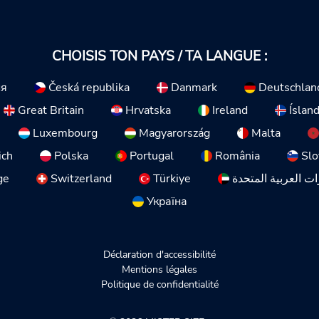
CHOISIS TON PAYS / TA LANGUE :
ия
Česká republika
Danmark
Deutschlan
Great Britain
Hrvatska
Ireland
Íslan
Luxembourg
Magyarország
Malta
ich
Polska
Portugal
România
Slo
ge
Switzerland
Türkiye
ات العربية المتحدة
Україна
Déclaration d'accessibilité
Mentions légales
Politique de confidentialité