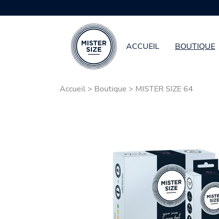
ACCUEIL
BOUTIQUE
Aller au contenu principal
Accueil
>
Boutique
>
MISTER SIZE 64