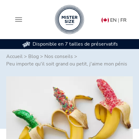
EN
|
FR
Disponible en 7 tailles de préservatifs
Aller au contenu principal
Accueil
>
Blog
>
Nos conseils
>
Peu importe qu'il soit grand ou petit, j'aime mon pénis