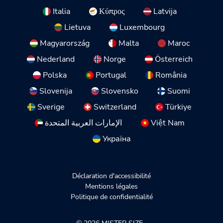
Italia
Κύπρος
Latvija
Lietuva
Luxembourg
Magyarország
Malta
Maroc
Nederland
Norge
Österreich
Polska
Portugal
România
Slovenija
Slovensko
Suomi
Sverige
Switzerland
Türkiye
الإمارات العربية المتحدة
Việt Nam
Україна
Déclaration d'accessibilité
Mentions légales
Politique de confidentialité