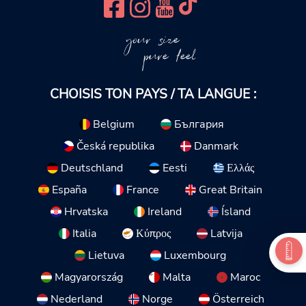
your size
pure feel
CHOISIS TON PAYS / TA LANGUE :
Belgium
България
Česká republika
Danmark
Deutschland
Eesti
Ελλάς
España
France
Great Britain
Hrvatska
Ireland
Ísland
Italia
Κύπρος
Latvija
Lietuva
Luxembourg
Magyarország
Malta
Maroc
Nederland
Norge
Österreich