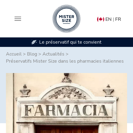
EN
|
FR
Le préservatif qui te convient
Dispon
Aller au contenu principal
Accueil
>
Blog
>
Actualités
>
Préservatifs Mister Size dans les pharmacies italiennes