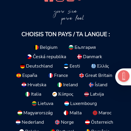
your size
pure feel
CHOISIS TON PAYS / TA LANGUE :
Belgium
България
Česká republika
Danmark
Deutschland
Eesti
Ελλάς
España
France
Great Britain
Hrvatska
Ireland
Ísland
Italia
Κύπρος
Latvija
Lietuva
Luxembourg
Magyarország
Malta
Maroc
Nederland
Norge
Österreich